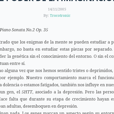
14/11/2005
By:
Trocotronic
 Piano Sonata No.2 Op. 35
rado que los enigmas de la mente se pueden estudiar a pa
embargo, no basta en estudiar estas piezas por separad
er la genética sin el conocimiento del entorno. O sin el 
uan entre sí.
o alguna vez que nos hemos sentido tristes o deprimidos,
por ejemplo. Nuestro comportamiento marca el funcion
 dolencia o estamos fatigados, también nos influye en nu
 un gen, el
5HTT
, asociado a la depresión. Pero las per
Hace falta que durante su etapa de crecimiento hayan e
sean adultas, desemboquen en depresión.
minan nada. Los genes marcan un aspecto según su entorn