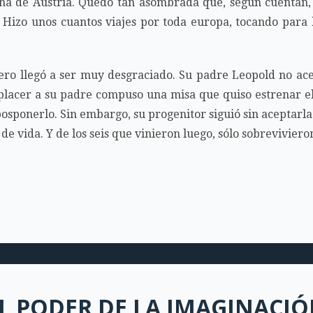
ina de Austria. Quedó tan asombrada que, según cuentan, 
 Hizo unos cuantos viajes por toda europa, tocando para la
Pero llegó a ser muy desgraciado. Su padre Leopold no acep
lacer a su padre compuso una misa que quiso estrenar el
sponerlo. Sin embargo, su progenitor siguió sin aceptarla
e vida. Y de los seis que vinieron luego, sólo sobreviviero
L PODER DE LA IMAGINACI