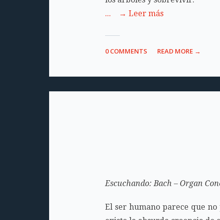
... → Leer más
0 COMMENTS
READ MORE →
Escuchando: Bach – Organ Conce
El ser humano parece que no pu