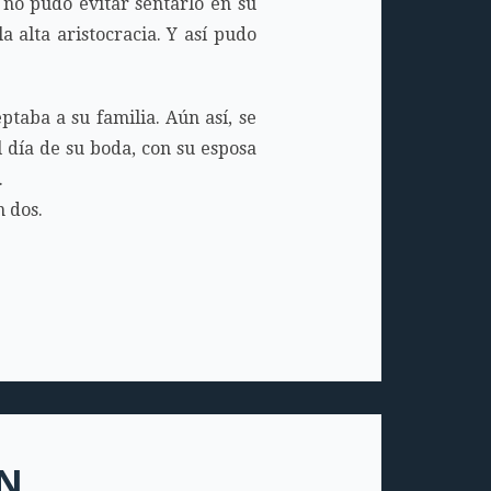
no pudo evitar sentarlo en su
 alta aristocracia. Y así pudo
taba a su familia. Aún así, se
 día de su boda, con su esposa
.
n dos.
ÓN