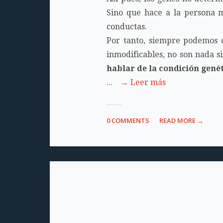
Sino que hace a la persona m
conductas.
Por tanto, siempre podemos 
inmodificables, no son nada s
hablar de la condición genét
... → Leer más
0 COMMENTS
READ MORE →