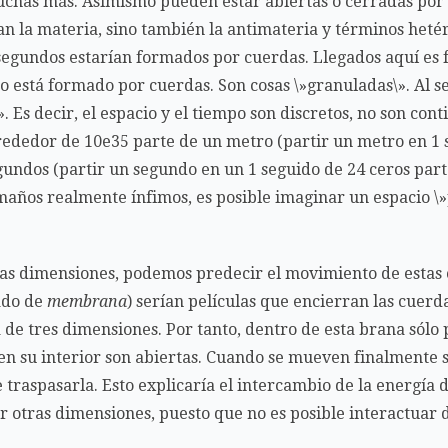
uchas más. Asímismo pueden estar abiertas o cerradas por
n la materia, sino también la antimateria y términos hetér
 segundos estarían formados por cuerdas. Llegados aquí es f
mpo está formado por cuerdas. Son cosas \»granuladas\». Al s
. Es decir, el espacio y el tiempo son discretos, no son cont
rededor de 10e35 parte de un metro (partir un metro en 1 s
gundos (partir un segundo en un 1 seguido de 24 ceros part
ños realmente ínfimos, es posible imaginar un espacio \»
as dimensiones, podemos predecir el movimiento de estas
vado de
membrana
) serían películas que encierran las cuer
de tres dimensiones. Por tanto, dentro de esta brana sólo
n su interior son abiertas. Cuando se mueven finalmente s
le traspasarla. Esto explicaría el intercambio de la energía
ir otras dimensiones, puesto que no es posible interactuar 