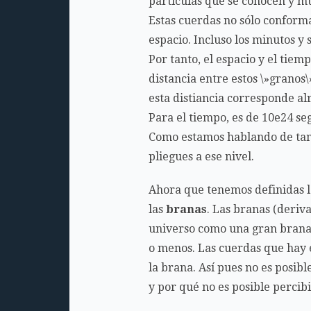
partículas que se conocen y m
Estas cuerdas no sólo conforma
espacio. Incluso los minutos y
Por tanto, el espacio y el tie
distancia entre estos \»granos\»
esta distiancia corresponde al
Para el tiempo, es de 10e24 se
Como estamos hablando de tama
pliegues a ese nivel.
Ahora que tenemos definidas l
las
branas
. Las branas (deri
universo como una gran brana 
o menos. Las cuerdas que hay e
la brana. Así pues no es posib
y por qué no es posible percib