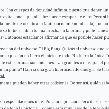
os. Son cuerpos de densidad infinita, puesto que tienen u
ravitacional, que ni la luz puede escapar de ellos. Pero s
 la fuente de otra brana (anteriormente nombrada) que ha 
ue se hubiera abierto una brecha en la brana y pudiéramos
as? Entonces estaríamos afirmando que es posible hacer pu
creación del universo. El Big Bang. Quizás el universo que 
an explosión no fuera el inicio de todo. No fuera la única
te estas branas son enormes. Tan grandes o más que el pro
en un punto? Habría una gran liberación de energía. Se tr
al.
lmente pueden haber otras colisiones. De ser así, quién s
on especulaciones mías. Pura imaginación. Pero de ser eso
ca de toda la historia. Todavía está muy lejos de la teoría de