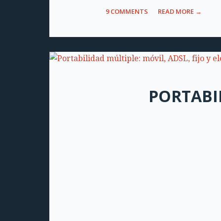
9 COMMENTS
READ MORE →
PORTABIL