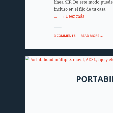
línea SIP. De este modo puede
incluso en el fijo de tu casa.
... → Leer más
3 COMMENTS
READ MORE →
PORTABIL