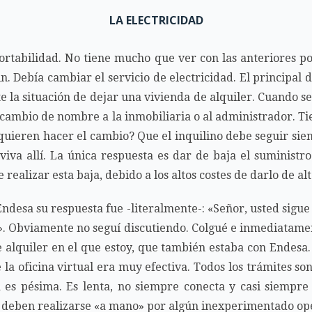
LA ELECTRICIDAD
ortabilidad. No tiene mucho que ver con las anteriores po
in. Debía cambiar el servicio de electricidad. El principal 
e la situación de dejar una vivienda de alquiler. Cuando se
 cambio de nombre a la inmobiliaria o al administrador. T
 quieren hacer el cambio? Que el inquilino debe seguir siend
va allí. La única respuesta es dar de baja el suministr
 realizar esta baja, debido a los altos costes de darlo de a
ndesa su respuesta fue -literalmente-: «Señor, usted sigue s
llí». Obviamente no seguí discutiendo. Colgué e inmediatam
e alquiler en el que estoy, que también estaba con Endesa.
 la oficina virtual era muy efectiva. Todos los trámites so
es pésima. Es lenta, no siempre conecta y casi siempre
y deben realizarse «a mano» por algún inexperimentado op