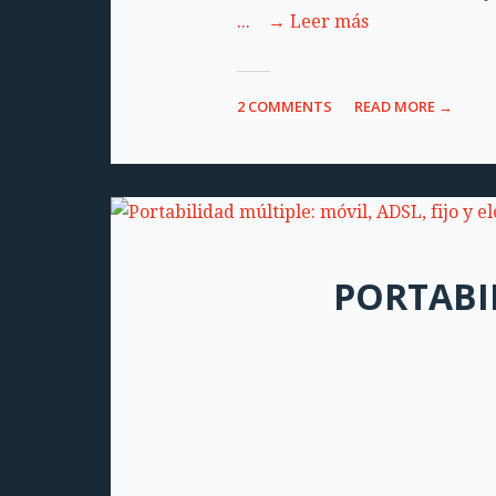
... → Leer más
2 COMMENTS
READ MORE →
PORTABIL