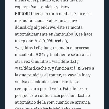
metes en el pendrive, lo enchufas, lo
copias a /var reinicias y listo».
ERROR!
bueno, error a medias. Esto en sí
mismo funciona. Subes un archivo
ddnsd.cfg
al pendrive, éste se monta
automáticamente en
/mnt/usb0_0
, se hace
un
cp /mnt/usb0_0/ddnsd.cfg
/var/ddnsd.cfg
, luego se mata el proceso
inicial
kill -9 847
y finalmente se arranca
otra vez
/bin/ddnsd /var/ddnsd.cfg
/var/ddnsd.cache &
y funcionará, sí. Pero a
la que reinicies el router, se vaya la luz y
vuelva o cualquier otra historia, se
reemplazará por el viejo. Esto debe ser
porque este router incorpora un flasheo
automático de la rom cuando se arranca.