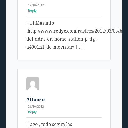
· 14/10/2012
Reply
[…] Mas info
http://www.redyc.com/rastros/2012/03/05/bug
del-ddns-en-home-station-p-dg-
a4001n1-de-movistar/ […]
Alfonso
· 26/10/2012
Reply
Hago , todo según las