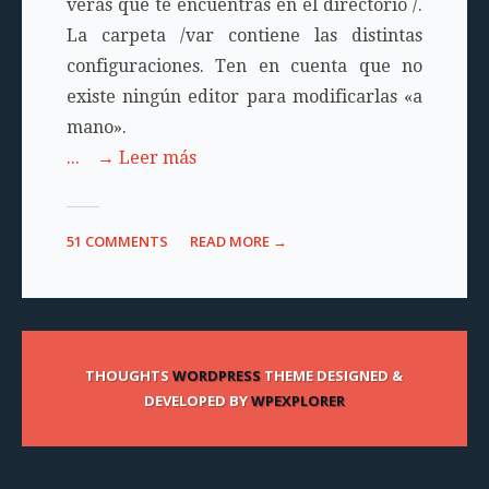
verás que te encuentras en el directorio
/
.
La carpeta
/var
contiene las distintas
configuraciones. Ten en cuenta que no
existe ningún editor para modificarlas «a
mano».
... → Leer más
51 COMMENTS
READ MORE →
THOUGHTS
WORDPRESS
THEME DESIGNED &
DEVELOPED BY
WPEXPLORER